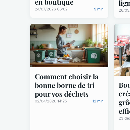
en boutique
lig
24/07/2026 06:02
9 min
26/05
Comment choisir la
Boo
bonne borne de tri
cré
pour vos déchets
grâ
02/04/2026 14:25
12 min
eff
23 dé