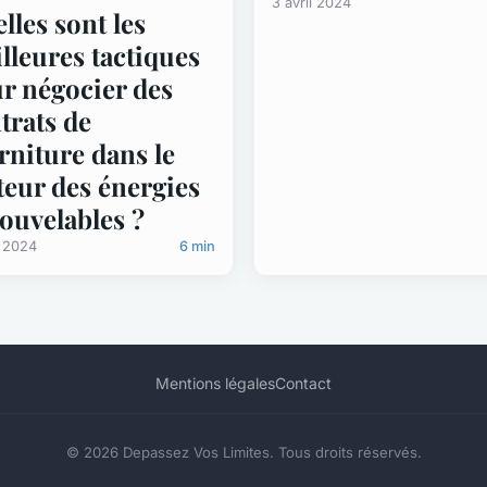
3 avril 2024
lles sont les
lleures tactiques
r négocier des
trats de
rniture dans le
teur des énergies
ouvelables ?
l 2024
6 min
Mentions légales
Contact
© 2026 Depassez Vos Limites. Tous droits réservés.