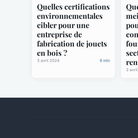
Quelles certifications
Que
environnementales
mei
cibler pour une
pou
entreprise de
con
fabrication de jouets
fou
en bois ?
sec
ren
3 avril 2024
6 min
3 avri