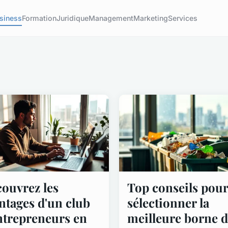
siness
Formation
Juridique
Management
Marketing
Services
ouvrez les
Top conseils pour
ntages d'un club
sélectionner la
ntrepreneurs en
meilleure borne 