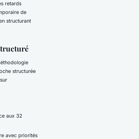
es retards
emporaire de
en structurant
tructuré
méthodologie
oche structurée
sur
ace aux 32
re avec priorités