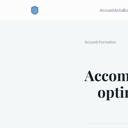
Accueil
Actu
Bu
Accueil
›
Formation
Accom
opti