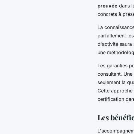
prouvée
dans le
concrets à prése
La connaissance 
parfaitement le
d'activité saura
une méthodologie
Les garanties p
consultant. Une
seulement la qu
Cette approche 
certification da
Les bénéfi
L'accompagnemen