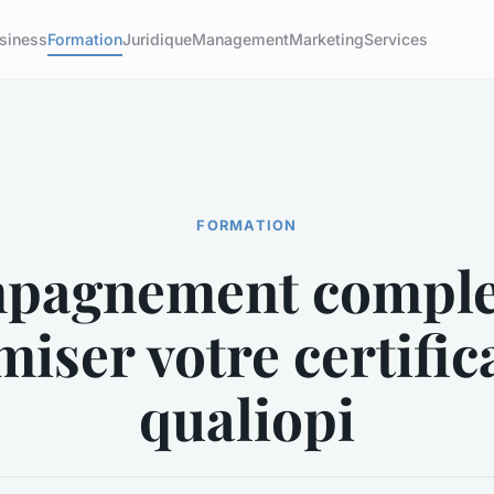
siness
Formation
Juridique
Management
Marketing
Services
FORMATION
pagnement comple
miser votre certific
qualiopi