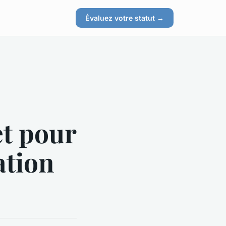
Évaluez votre statut →
t pour
ation