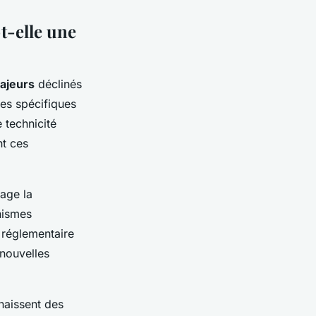
t-elle une
majeurs
déclinés
es spécifiques
 technicité
nt ces
age la
nismes
e réglementaire
 nouvelles
naissent des