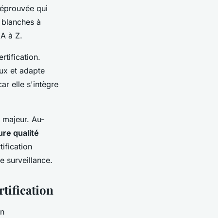
éprouvée qui
s blanches à
 A à Z.
rtification.
eux et adapte
ar elle s'intègre
 majeur. Au-
ure qualité
ification
e surveillance.
rtification
un